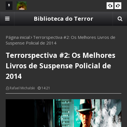
liera
Resenha | O Fantástico Amazônico: Guardiões da
Re
Biblioteca do Terror
10 CAVEIRAS
Terra
Página inicial
Terrorspectiva #2: Os Melhores Livros de
Suspense Policial de 2014
Terrorspectiva #2: Os Melhores
Livros de Suspense Policial de
2014
Rafael Michalski
14:21