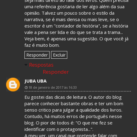
seja mais direto ao falar dos livros. Quem precisa
uma referência gostaria de ler algo além da sua
opinião. Talvez um pouco sobre o estilo da
narrativa, se é mais densa ou mais leve, se o
escritor é um "contador de história", se a história
vale a pena ser lida e do que se trata a trama...
Veja bem, é apenas uma sugestão. O que você já
faz é muito bom.
Responder
Excluir
Respostas
Responder
JUBA UBA
18 de janeiro de 2017 às 16:33
Eu gostei das dicas de leitura. O autor do blog
parece conhecer bastante obras e ter um bom
senso critico para julgar a qualidade dos livros.
Contudo, há muitos erros de português nesse
blog. O pior de todos é: "O que me fez se
identificar com o protagonista...".
A meu ver, um canal que pretende falar com