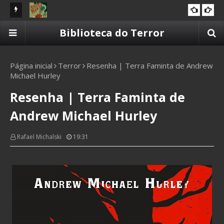
d Osborn
Resenha | Um Casamento Morto de Lia Cavaliera
Re
Biblioteca do Terror
2025
Te
Página inicial
Terror
Resenha | Terra Faminta de Andrew
Michael Hurley
Resenha | Terra Faminta de
Andrew Michael Hurley
Rafael Michalski
19:31