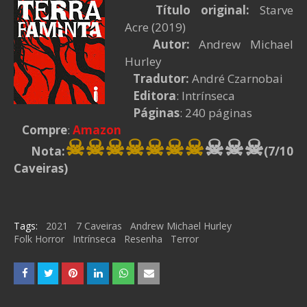
Título original:
Starve
Acre (2019)
Autor:
Andrew Michael
Hurley
Tradutor:
André Czarnobai
Editora
: Intrínseca
Páginas
: 240 páginas
Compre
:
Amazon
☠☠☠☠
☠☠☠
☠
☠
☠
Nota:
(7/10
Caveiras)
Tags:
2021
7 Caveiras
Andrew Michael Hurley
Folk Horror
Intrínseca
Resenha
Terror