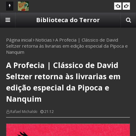
d Osborn
Resenha | Um Casamento Morto de Lia Cavaliera
Re
Biblioteca do Terror
2025
Te
Página inicial
Noticias
A Profecia | Clássico de David
Seltzer retorna às livrarias em edição especial da Pipoca e
Nanquim
A Profecia | Clássico de David
Seltzer retorna às livrarias em
edição especial da Pipoca e
Nanquim
Rafael Michalski
21:12