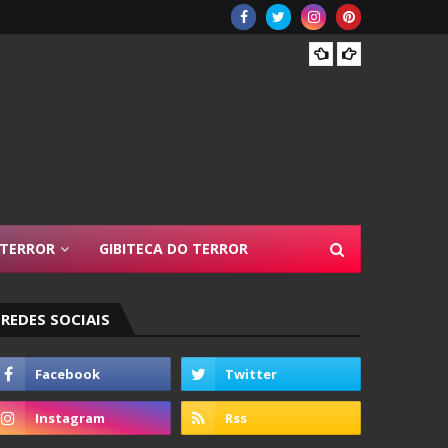
Resen
 TERROR
GIBITECA DO TERROR
REDES SOCIAIS