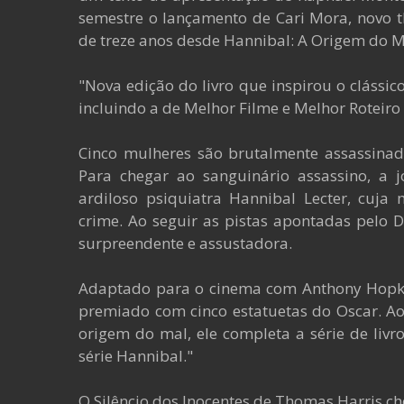
semestre o lançamento de Cari Mora, novo t
de treze anos desde Hannibal: A Origem do M
"Nova edição do livro que inspirou o clássic
incluindo a de Melhor Filme e Melhor Roteir
Cinco mulheres são brutalmente assassinad
Para chegar ao sanguinário assassino, a jo
ardiloso psiquiatra Hannibal Lecter, cuja
crime. Ao seguir as pistas apontadas pelo Dr
surpreendente e assustadora.
Adaptado para o cinema com Anthony Hopkins 
premiado com cinco estatuetas do Oscar. Ao
origem do mal, ele completa a série de livr
série Hannibal."
O Silêncio dos Inocentes de Thomas Harris ch