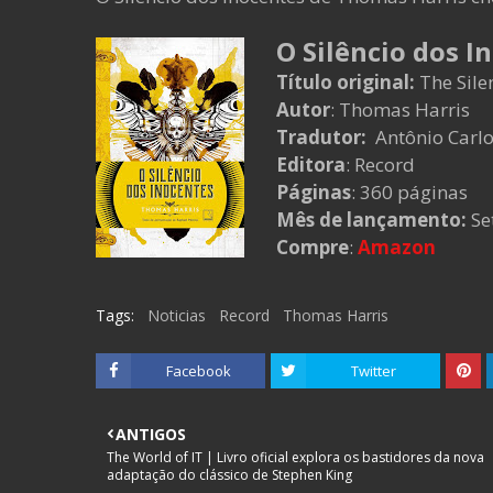
O Silêncio dos In
Título original:
The Sile
Autor
:
Thomas Harris
Tradutor:
Antônio Carl
Editora
: Record
Páginas
: 360 páginas
Mês de lançamento:
Se
Compre
:
Amazon
Tags:
Noticias
Record
Thomas Harris
Facebook
Twitter
ANTIGOS
The World of IT | Livro oficial explora os bastidores da nova
adaptação do clássico de Stephen King