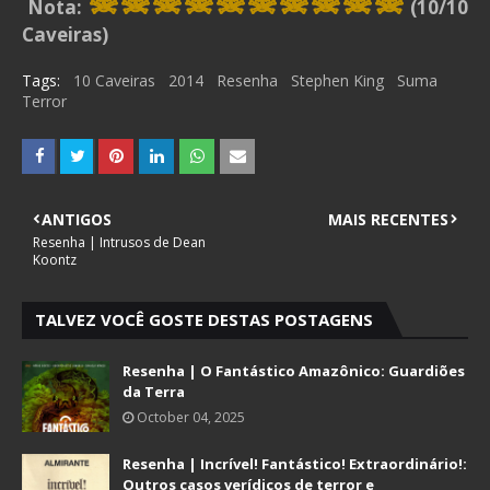
☠☠☠☠
☠☠☠
☠
☠
☠
Nota:
(10/10
Caveiras)
Tags:
10 Caveiras
2014
Resenha
Stephen King
Suma
Terror
ANTIGOS
MAIS RECENTES
Resenha | Intrusos de Dean
Koontz
TALVEZ VOCÊ GOSTE DESTAS POSTAGENS
Resenha | O Fantástico Amazônico: Guardiões
da Terra
October 04, 2025
Resenha | Incrível! Fantástico! Extraordinário!:
Outros casos verídicos de terror e