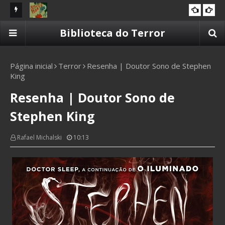
d Osborn
Resenha | Um Casamento Morto de Lia Cavaliera
Re
Biblioteca do Terror
2025
Te
Página inicial
Terror
Resenha | Doutor Sono de Stephen
King
Resenha | Doutor Sono de
Stephen King
Rafael Michalski
10:13