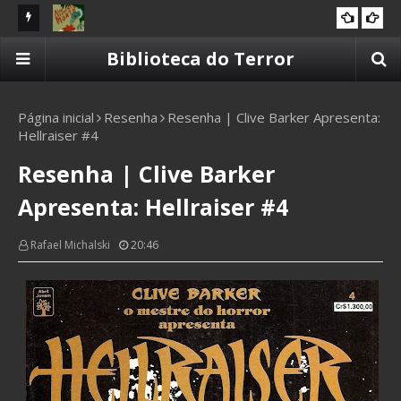
Resenha | Um Casamento Morto de Lia Cavaliera
Re
2025
Resenha | O Fantástico Amazônico: Guardiões da
Biblioteca do Terror
10 CAVEIRAS
Terra
Página inicial
Resenha
Resenha | Clive Barker Apresenta:
Hellraiser #4
Resenha | Clive Barker
Apresenta: Hellraiser #4
Rafael Michalski
20:46