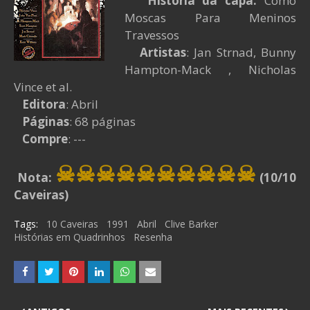
História da capa:
Como
Moscas Para Meninos
Travessos
Artistas
: Jan Strnad, Bunny
Hampton-Mack , Nicholas
Vince et al.
Editora
: Abril
Páginas
: 68 páginas
Compre
: ---
☠☠☠☠
☠☠☠
☠
☠
☠
Nota:
(10/10
Caveiras)
Tags:
10 Caveiras
1991
Abril
Clive Barker
Histórias em Quadrinhos
Resenha