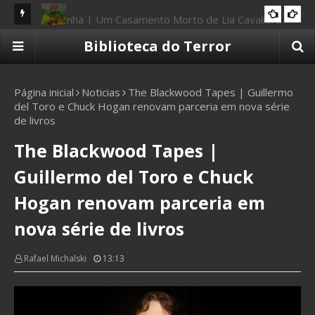
Resenha | Um Casamento Morto de Lia Cavaliera
2025
Re
Resenha | O Fantástico Amazônico: Guardiões da
Biblioteca do Terror
10 CAVEIRAS
Terra
Página inicial
Noticias
The Blackwood Tapes | Guillermo
del Toro e Chuck Hogan renovam parceria em nova série
de livros
The Blackwood Tapes |
Guillermo del Toro e Chuck
Hogan renovam parceria em
nova série de livros
Rafael Michalski
13:13