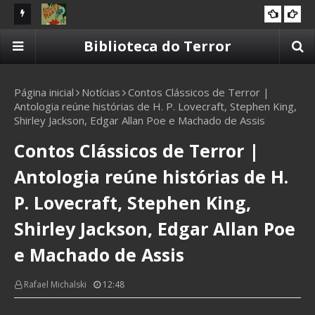
d Osborn
Resenha | Um Casamento Morto de Lia Cavaliera
Re
Biblioteca do Terror
2025
Te
Página inicial
Notícias
Contos Clássicos de Terror |
Antologia reúne histórias de H. P. Lovecraft, Stephen King,
Shirley Jackson, Edgar Allan Poe e Machado de Assis
Contos Clássicos de Terror |
Antologia reúne histórias de H.
P. Lovecraft, Stephen King,
Shirley Jackson, Edgar Allan Poe
e Machado de Assis
Rafael Michalski
12:48