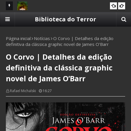
liera
Resenha | O Fantástico Amazônico: Guardiões da
Re
Biblioteca do Terror
10 CAVEIRAS
Terra
Página inicial
Notícias
O Corvo | Detalhes da edição
definitiva da clássica graphic novel de James O’Barr
O Corvo | Detalhes da edição
definitiva da clássica graphic
novel de James O’Barr
Rafael Michalski
16:27