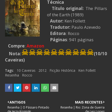
Técnica
Título original:
The Pillars
of the Earth (1989)
Autor:
Ken Follett
Tradutor:
Paulo Azevedo
Editora
: Rocco
Páginas
: 941 páginas
Compre
:
Amazon
☠☠☠☠
☠☠☠
☠
☠
☠
Nota:
(10/10
Caveiras)
Tags:
10 Caveiras
2012
Ficção Histórica
Ken Follett
Resenha
Rocco
ANTIGOS
MAIS RECENTES
Resenha | O Pássaro Pintado
Resenha | Rio: Zona de Guerra
de Jerzy Kosinski
de Leo Lopes