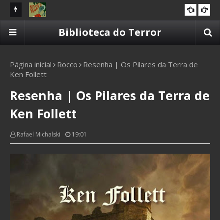
d Osborn
Resenha | Um Casamento Morto de Lia Cavaliera
Re
Biblioteca do Terror
2025
Te
Página inicial
Rocco
Resenha | Os Pilares da Terra de
Ken Follett
Resenha | Os Pilares da Terra de
Ken Follett
Rafael Michalski
19:01