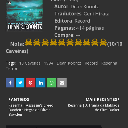
Autor
: Dean Koontz
Tradutores
: Geni Hirata
Editora
: Record
Páginas
: 414 páginas
Compre
: ---
☠☠☠☠
☠☠☠
☠
☠
☠
Nota:
(10/10
Caveiras)
Tags:
10 Caveiras
1994
Dean Koontz
Record
Resenha
Terror
ANTIGOS
MAIS RECENTES
Resenha | Assassin's Creed:
Resenha | A Trama da Maldade
Bandeira Negra de Oliver
de Clive Barker
Bowden