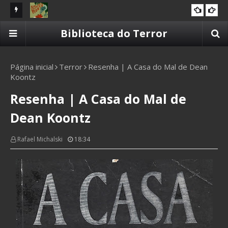
d Osborn
Resenha | Um Casamento Morto de Lia Cavaliera
Re
Biblioteca do Terror
2025
Te
Página inicial
Terror
Resenha | A Casa do Mal de Dean
Koontz
Resenha | A Casa do Mal de
Dean Koontz
Rafael Michalski
18:34