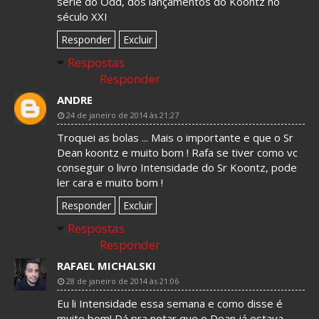
série do Odd, dos lançamentos do Koontz no
século XXI
Responder
Excluir
Respostas
Responder
ANDRE
24 de janeiro de 2014 às 21:27
Troquei as bolas ... Mais o importante e que o Sr
Dean koontz e muito bom ! Rafa se tiver como vc
conseguir o livro Intensidade do Sr Koontz, pode
ler cara e muito bom !
Responder
Excluir
Respostas
Responder
RAFAEL MICHALSKI
28 de janeiro de 2014 às 21:06
Eu li Intensidade essa semana e como disse é
muito bom! Dá pra notar que o Dean já estava