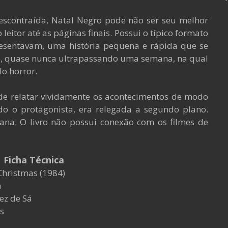
escontraída, Natal Negro pode não ser seu melhor
eitor até as páginas finais. Possui o típico formato
esentavam, uma história pequena e rápida que se
, quase nunca ultrapassando uma semana, na qual
lo horror.
de relatar vividamente os acontecimentos de modo
do o protagonista, era relegada a segundo plano.
na. O livro não possui conexão com os filmes de
| Ficha Técnica
Christmas (1984)
n
ez de Sá
es