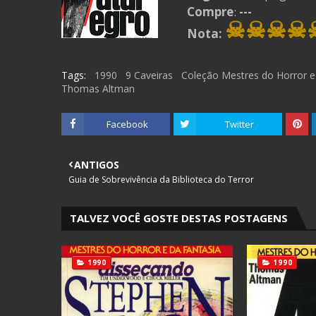
Compre
:
---
☠☠☠☠
Nota:
Tags:
1990
9 Caveiras
Coleção Mestres do Horror e
Thomas Altman
Facebook
Twitter
ANTIGOS
Guia de Sobrevivência da Biblioteca do Terror
TALVEZ VOCÊ GOSTE DESTAS POSTAGENS
1990
1990