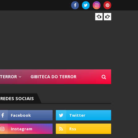
Resen
 TERROR
GIBITECA DO TERROR
REDES SOCIAIS