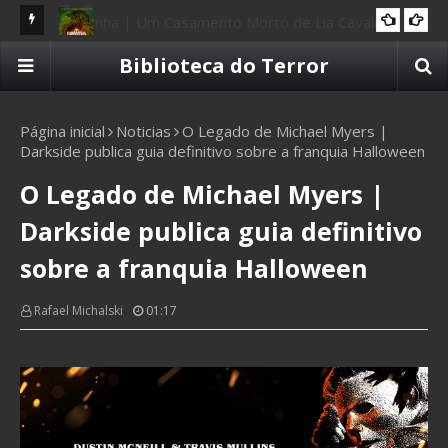
liera
Resenha | O Fantástico Amazônico: Guardiões da
Re
Biblioteca do Terror
10 CAVEIRAS
Terra
Página inicial
Noticias
O Legado de Michael Myers |
Darkside publica guia definitivo sobre a franquia Halloween
O Legado de Michael Myers |
Darkside publica guia definitivo
sobre a franquia Halloween
Rafael Michalski
01:17