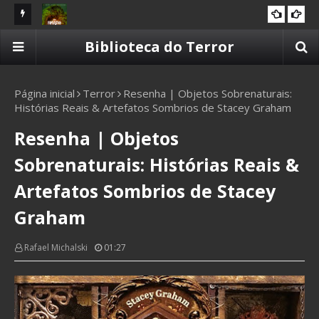
liera
Resenha | O Fantástico Amazônico: Guardiões da
Re
Biblioteca do Terror
10 CAVEIRAS
Terra
Página inicial
Terror
Resenha | Objetos Sobrenaturais:
Histórias Reais & Artefatos Sombrios de Stacey Graham
Resenha | Objetos
Sobrenaturais: Histórias Reais &
Artefatos Sombrios de Stacey
Graham
Rafael Michalski
01:27