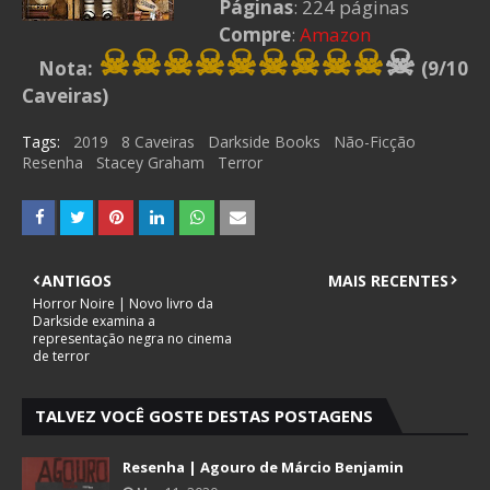
Páginas
: 224 páginas
Compre
:
Amazon
☠☠☠☠
☠☠☠
☠
☠
☠
Nota:
(9/10
Caveiras)
Tags:
2019
8 Caveiras
Darkside Books
Não-Ficção
Resenha
Stacey Graham
Terror
ANTIGOS
MAIS RECENTES
Horror Noire | Novo livro da
Darkside examina a
representação negra no cinema
de terror
TALVEZ VOCÊ GOSTE DESTAS POSTAGENS
Resenha | Agouro de Márcio Benjamin