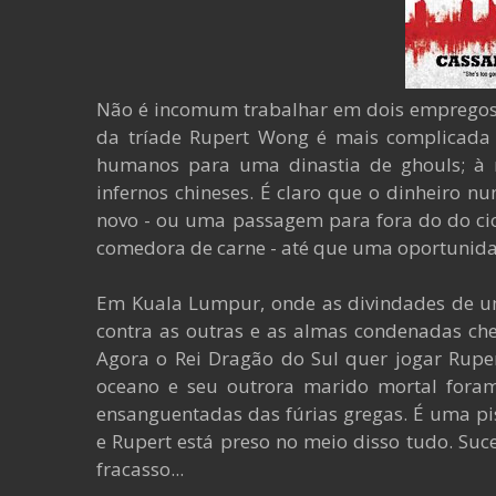
Não é incomum trabalhar em dois empregos h
da tríade Rupert Wong é mais complicada d
humanos para uma dinastia de ghouls; à n
infernos chineses. É claro que o dinheiro n
novo - ou uma passagem para fora do do c
comedora de carne - até que uma oportunida
Em Kuala Lumpur, onde as divindades de u
contra as outras e as almas condenadas ch
Agora o Rei Dragão do Sul quer jogar Ruper
oceano e seu outrora marido mortal foram
ensanguentadas das fúrias gregas. É uma pis
e Rupert está preso no meio disso tudo. Suc
fracasso...