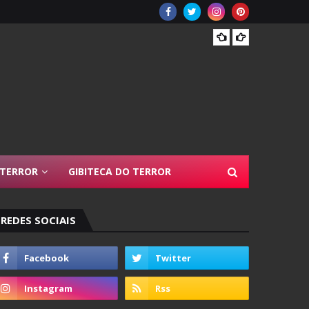
Resen
 TERROR
GIBITECA DO TERROR
REDES SOCIAIS