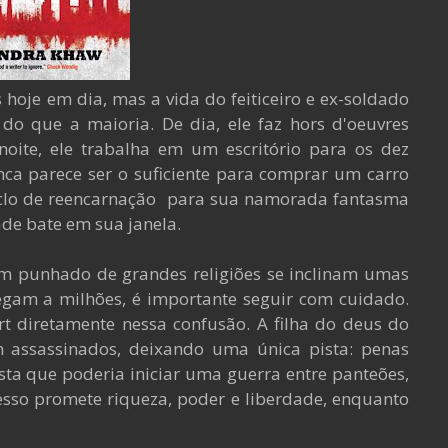
oje em dia, mas a vida do feiticeiro e ex-soldado
o que a maioria. De dia, ele faz hors d'oeuvres
oite, ele trabalha em um escritório para os dez
unca parece ser o suficiente para comprar um carro
iclo de reencarnação para sua namorada fantasma
de bate em sua janela.
m punhado de grandes religiões se inclinam umas
egam a milhões, é importante seguir com cuidado.
t diretamente nessa confusão. A filha do deus do
 assassinados, deixando uma única pista: penas
ta que poderia iniciar uma guerra entre panteões,
esso promete riqueza, poder e liberdade, enquanto