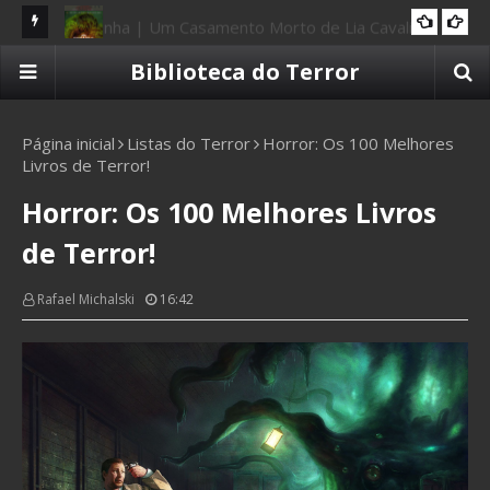
liera
Resenha | O Fantástico Amazônico: Guardiões da
Re
Biblioteca do Terror
10 CAVEIRAS
Terra
Página inicial
Listas do Terror
Horror: Os 100 Melhores
Livros de Terror!
Horror: Os 100 Melhores Livros
de Terror!
Rafael Michalski
16:42