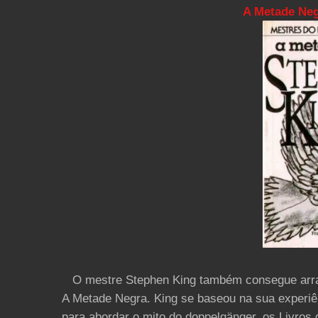
A Metade Neg
O mestre Stephen King também consegue arranc
A Metade Negra. King se baseou na sua experi
para abordar o mito do doppelgänger, os Livr