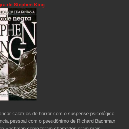
ra de Stephen King
ar calafrios de horror com o suspense psicológico
ência pessoal com o pseudônimo de Richard Bachman
os de Bachman como foram chamados eram mais