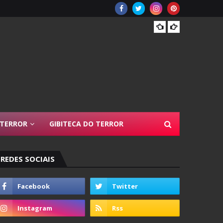
Resen
 TERROR
GIBITECA DO TERROR
REDES SOCIAIS