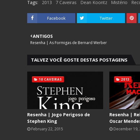
Tags:
2013
7 Caveiras
Dean Koontz
Mistério
Rec
Facebook
Twitter
ANTIGOS
Resenha | As Formigas de Bernard Werber
TALVEZ VOCÊ GOSTE DESTAS POSTAGENS
10 CAVEIRAS
2013
Resenha | Jogo Perigoso de
Resenha | Re
Stephen King
Oscar Mendes
February 22, 2015
December 19,