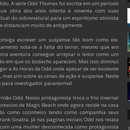
ido. A série Odd Thomas foi escrita em um período
sua obra dos anos oitenta e noventa com suas
ual do sobrenatural para um espiritismo otimista
se distanciam muito de antigamente.
nsiga escrever um suspense tão bom como ele.
çamento nota-se a falta do terror, mesmo que em
ra aventura consegue arrepiar o leitor como um
são em que os bodachs aparecem. Mas isso diminui
gar a As Horas de Odd onde apesar de ser existente
r, mas sim sobre as cenas de ação e suspense. Neste
 para investigador paranormal.
mão Odd. Nosso protagonista troca o frio invernal
pressivo de Magic Beach onde agora reside na casa
do como cozinheiro tendo como companhia seus
ank Sinatra. Já nas páginas iniciais Odd nos relata
o com uma mulher desconhecida como protagonista
1