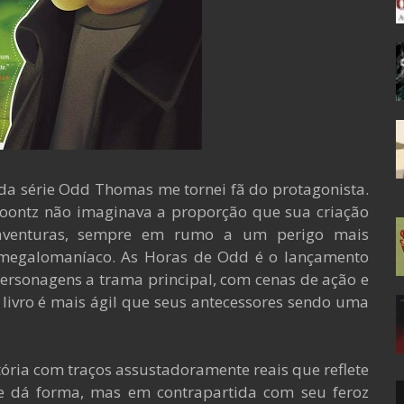
da série Odd Thomas me tornei fã do protagonista.
Koontz não imaginava a proporção que sua criação
s aventuras, sempre em rumo a um perigo mais
s megalomaníaco. As Horas de Odd é o lançamento
 personagens a trama principal, com cenas de ação e
e livro é mais ágil que seus antecessores sendo uma
ória com traços assustadoramente reais que reflete
e dá forma, mas em contrapartida com seu feroz