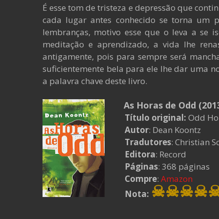
É esse tom de tristeza e depressão que cont
cada lugar antes conhecido se torna um 
lembranças, motivo esse que o leva a se
meditação e aprendizado, a vida lhe ren
antigamente, pois para sempre será manc
suficientemente bela para ele lhe dar uma 
a palavra chave deste livro.
As Horas de Odd (201
Título original:
Odd Hou
Autor
: Dean Koontz
Tradutores
: Christian 
Editora
: Record
Páginas
: 368 páginas
Compre
:
Amazon
☠☠☠☠
Nota: