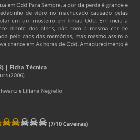
inua em Odd Para Sempre, a dor da perda é grande e
pedacinho de vidro no machucado causado pelas
 isolar em um mosteiro em Irmão Odd. Em meio à
asce diante dos olhos, não com a mesma cor de
hada pelo caos das memórias, mas mesmo assim o
nova chance em As horas de Odd. Amadurecimento é
3)
| Ficha Técnica
rs (2006)
Schwartz e Liliana Negrello
☠☠☠
☠
☠
☠
(7/10 Caveiras)