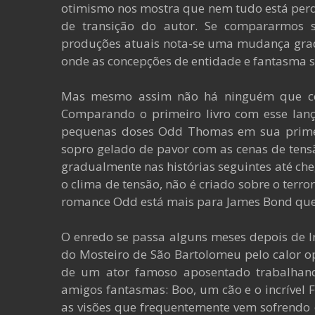
otimismo nos mostra que nem tudo está perd
de transição do autor. Se compararmos 
produções atuais nota-se uma mudança grad
onde as concepções de entidade e fantasma 
Mas mesmo assim não há ninguém que co
Comparando o primeiro livro com esse lan
pequenas doses Odd Thomas em sua primei
sopro gelado de pavor com as cenas de ten
gradualmente nas histórias seguintes até che
o clima de tensão, não é criado sobre o terro
romance Odd está mais para James Bond que
O enredo se passa alguns meses depois de Ir
do Mosteiro de São Bartolomeu pelo calor o
de um ator famoso aposentado trabalhan
amigos fantasmas: Boo, um cão e o incrível Fr
as visões que frequentemente vem sofrend