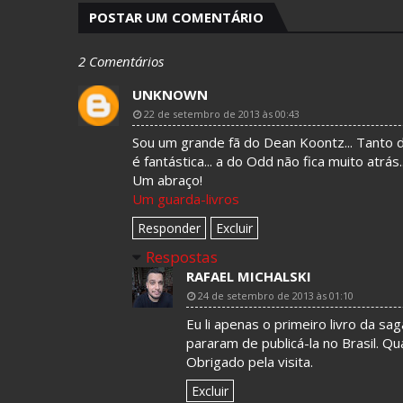
POSTAR UM COMENTÁRIO
2 Comentários
UNKNOWN
22 de setembro de 2013 às 00:43
Sou um grande fã do Dean Koontz... Tanto d
é fantástica... a do Odd não fica muito atrás
Um abraço!
Um guarda-livros
Responder
Excluir
Respostas
RAFAEL MICHALSKI
24 de setembro de 2013 às 01:10
Eu li apenas o primeiro livro da s
pararam de publicá-la no Brasil. Q
Obrigado pela visita.
Excluir