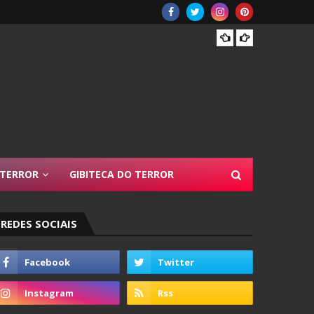
Resen
 TERROR
GIBITECA DO TERROR
REDES SOCIAIS