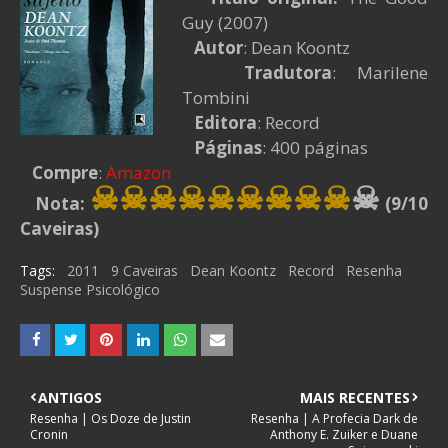
Guy (2007)
Autor
: Dean Koontz
Tradutora
: Marilene
Tombini
Editora
: Record
Páginas
: 400 páginas
Compre
:
Amazon
☠☠☠☠
☠☠☠
☠
☠
☠
Nota:
(9/10
Caveiras)
Tags:
2011
9 Caveiras
Dean Koontz
Record
Resenha
Suspense Psicológico
ANTIGOS
MAIS RECENTES
Resenha | Os Doze de Justin
Resenha | A Profecia Dark de
Cronin
Anthony E. Zuiker e Duane