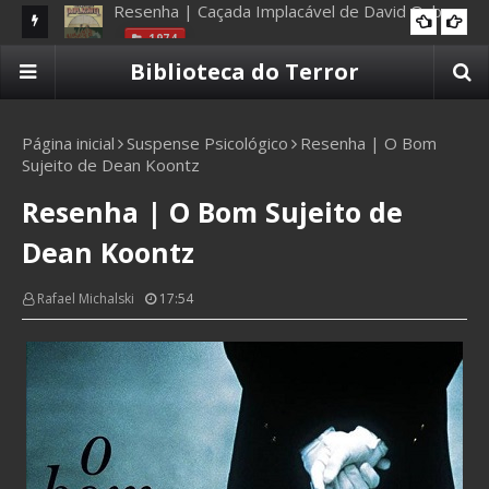
1974
Re
Resenha | Um Casamento Morto de Lia Cavaliera
Biblioteca do Terror
2025
Te
Página inicial
Suspense Psicológico
Resenha | O Bom
Sujeito de Dean Koontz
Resenha | O Bom Sujeito de
Dean Koontz
Rafael Michalski
17:54