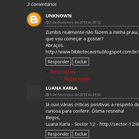
3 Comentários
UNKNOWN
3 de fevereiro de 2013 às 20:12
Zumbis realmente não fazem a minha praia, 
que vou começar a gostar?
Abraços.
http://www.bibliotecavirtu.blogspot.com.br/
Responder
Excluir
Respostas
Responder
LUANA KARLA
5 de fevereiro de 2013 às 23:52
Já ouvi várias criticas positivas a respeito
curiosa para conferir. Ótima resneha!
Beijos,
Luana Karla - Sector 12 - http://sector-12.
Responder
Excluir