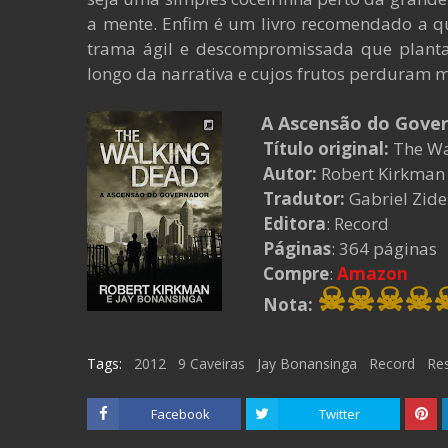
a mente. Enfim é um livro recomendado a 
trama ágil e descompromissada que planta 
longo da narrativa e cujos frutos perduram m
A Ascensão do Govern
Título original:
The Wal
Autor:
Robert Kirkman 
Tradutor:
Gabriel Zide
Editora
: Record
Páginas
: 364 páginas
Compre
:
Amazon
☠☠☠☠
Nota:
Tags:
2012
9 Caveiras
Jay Bonansinga
Record
Re
Facebook
Twitter