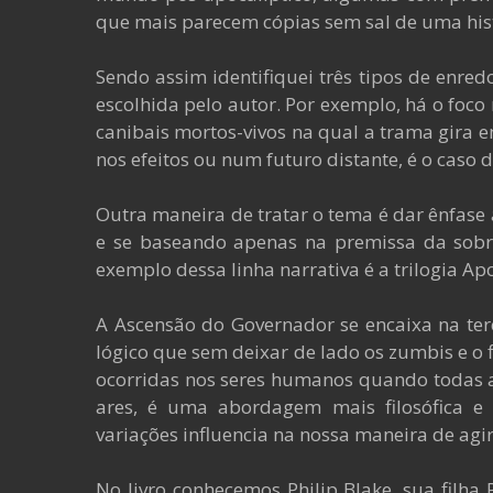
que mais parecem cópias sem sal de uma his
Sendo assim identifiquei três tipos de enr
escolhida pelo autor. Por exemplo, há o foc
canibais mortos-vivos na qual a trama gira 
nos efeitos ou num futuro distante, é o caso d
Outra maneira de tratar o tema é dar ênfas
e se baseando apenas na premissa da sobr
exemplo dessa linha narrativa é a trilogia Ap
A Ascensão do Governador se encaixa na terce
lógico que sem deixar de lado os zumbis e o
ocorridas nos seres humanos quando todas 
ares, é uma abordagem mais filosófica e
variações influencia na nossa maneira de agir 
No livro conhecemos Philip Blake, sua filha