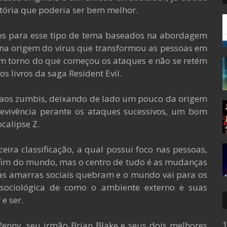
tória que poderia ser bem melhor.
edos para esse tipo de tema baseados na abordagem
o na origem do vírus que transformou as pessoas em
em torno do que começou os ataques e não se retém
os livros da saga Resident Evil.
e aos zumbis, deixando de lado um pouco da origem
evivência perante os ataques sucessivos, um bom
ocalipse Z.
ira classificação, a qual possui foco nas pessoas,
 fim do mundo, mas o centro de tudo é as mudanças
as amarras sociais quebram e o mundo vai para os
 sociológica de como o ambiente externo e suas
e ser.
1
 Penny, seu irmão Brian Blake e seus dois melhores