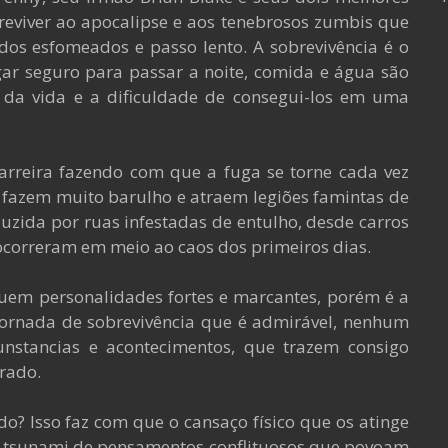
eviver ao apocalipse e aos tenebrosos zumbis que
os esfomeados e passo lento. A sobrevivência é o
gar seguro para passar a noite, comida e água são
 da vida e a dificuldade de consegui-los em uma
rreira fazendo com que a fuga se torne cada vez
m fazem muito barulho e atraem legiões famintas de
zida por ruas infestadas de entulho, desde carros
ocorreram em meio ao caos dos primeiros dias.
uem personalidades fortes e marcantes, porém é a
ornada de sobrevivência que é admirável, nenhum
unstancias e acontecimentos, que trazem consigo
rrado.
do? Isso faz com que o cansaço físico que os atinge
e tsunami de pensamentos conflituosos que povoam