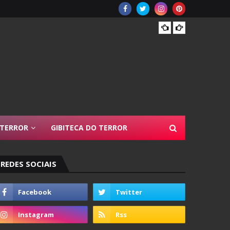
Resen
 TERROR
GIBITECA DO TERROR
REDES SOCIAIS