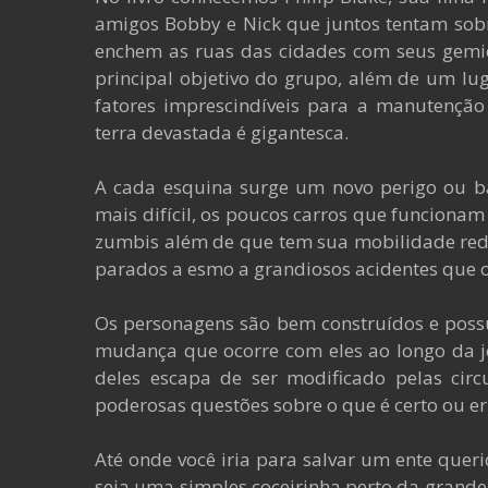
amigos Bobby e Nick que juntos tentam sobr
enchem as ruas das cidades com seus gemid
principal objetivo do grupo, além de um lu
fatores imprescindíveis para a manutenção
terra devastada é gigantesca.
A cada esquina surge um novo perigo ou ba
mais difícil, os poucos carros que funciona
zumbis além de que tem sua mobilidade redu
parados a esmo a grandiosos acidentes que 
Os personagens são bem construídos e poss
mudança que ocorre com eles ao longo da j
deles escapa de ser modificado pelas circ
poderosas questões sobre o que é certo ou e
Até onde você iria para salvar um ente queri
seja uma simples coceirinha perto da grand