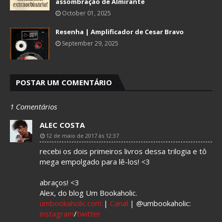
assombração de Almirante
October 01, 2025
Resenha | Amplificador de Cesar Bravo
September 29, 2025
POSTAR UM COMENTÁRIO
1 Comentários
ALEC COSTA
12 de maio de 2017 às 12:37
recebi os dois primeiros livros dessa trilogia e tô
mega empolgado para lê-los! <3
abraços! <3
Alex, do blog Um Bookaholic.
umbookaholic.com
|
Canal
| @umbookaholic:
instagram
/
twitter