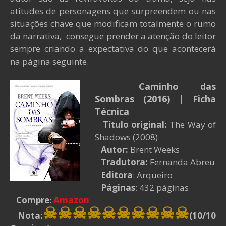
atitudes de personagens que surpreendem ou nas
situações chave que modificam totalmente o rumo
da narrativa, consegue prender a atenção do leitor
sempre criando a expectativa do que acontecerá
na página seguinte.
Caminho das
Sombras
(2016)
| Ficha
Técnica
Título original:
The Way of
Shadows (2008)
Autor:
Brent Weeks
Tradutora:
Fernanda Abreu
Editora
: Arqueiro
Páginas
: 432 páginas
Compre
:
Amazon
☠☠☠☠
☠☠☠
☠
☠
☠
Nota:
(10/10